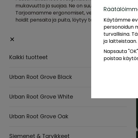
mukavuutta ja suojaa. Ne on suunniteltu toiminnallisik
Räätälöimm
Tarjoamamme ergonomiset, vettähylkivät käsineet a
Käytämme eväs
hoidit pensaita ja puita, löytyy täydelliset käsineet
personoidun m
turvallisina. 
ja laitteistaan.
Napsauta "OK" j
Kaikki tuotteet
poistaa käytös
Urban Root Grove Black
Urban Root Grove White
Urban Root Grove Oak
Ostok
Siemenet & Tarvikkeet