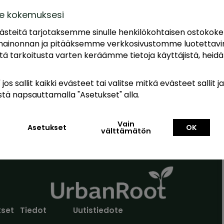
si ja kestäviksi, jotta voit työskennellä tehokkaasti ilman h
e kokemuksesi
ntavat erinomaisen otepinnan ja suojan kaikenlaisiin puut
teitä tarjotaksemme sinulle henkilökohtaisen ostokok
 joka tehtävään.
ainonnan ja pitääksemme verkkosivustomme luotettavin
Tätä tarkoitusta varten keräämme tietoja käyttäjistä, heidän
os sallit kaikki evästeet tai valitse mitkä evästeet sallit j
tä napsauttamalla "Asetukset" alla.
Edulliset hinnat
Nopea toimitus
Kaikki mitä tarvitset viljelyyn
Vain
Asetukset
OK
välttämätön
set
Tiedot
Uutistiedote