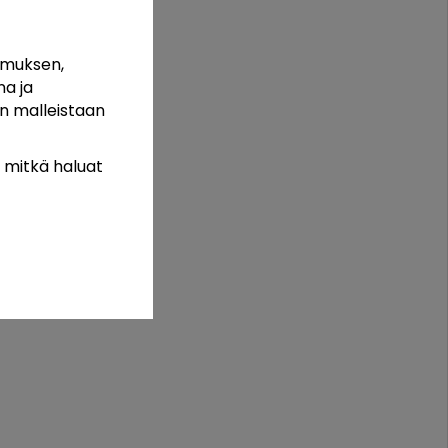
uolta naarmuista, viilloista tai liasta.
arhatöihin. Kasvatitpa kukkia, vihanneksia tai
emuksen,
a ja
 malleistaan ​​
a mitkä haluat