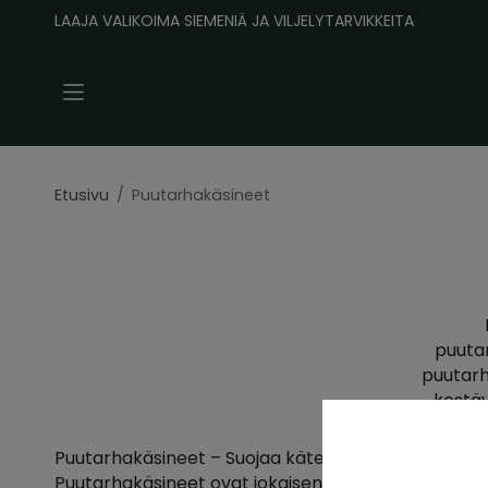
LAAJA VALIKOIMA SIEMENIÄ JA VILJELYTARVIKKEITA
Etusivu
/
Puutarhakäsineet
puutar
puutarha
kestäv
Puutarhakäsineet – Suojaa kätesi tyylillä ja toiminna
Puutarhakäsineet ovat jokaisen puutarhaharrastajan 