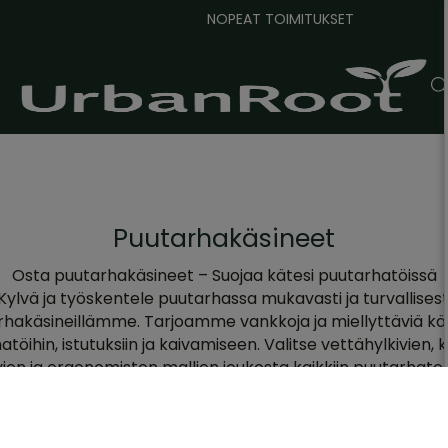
NOPEAT TOIMITUKSET
Puutarhakäsineet
Osta puutarhakäsineet – Suojaa kätesi puutarhatöissä
Kylvä ja työskentele puutarhassa mukavasti ja turvallisest
hakäsineillämme. Tarjoamme vankkoja ja miellyttäviä kä
töihin, istutuksiin ja kaivamiseen. Valitse vettähylkivien, 
ien ja ergonomisten mallien joukosta kaikkiin puutarhateh
llisuudella
välttämätön varuste. Istutitpa, kaivoit, leikkasit tai kit