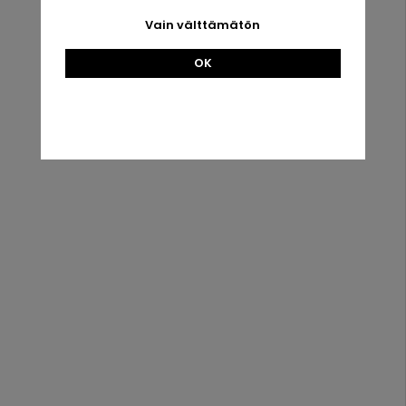
Kaikki mitä tarvitset viljelyyn
Vain välttämätön
Urban
Root
OK
Grove
White
Urban
Root
Grove Oak
Ostokset
Tiedot
Ehdot
Tietoa meistä
Siemenet
Yhteydenotto
Uutistiedote
&
Tarvikkeet
Suosikkini
Evästekäytäntö
Sisäänkirjaus
Erikoistarjoukset
Uutistiedote
Tietoa
Hanki parhaat tarjoukset ja uutiset!
meistä
Uutistiedote