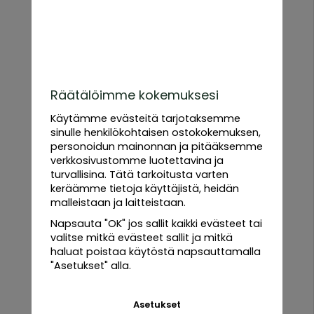
kestävä kukka, joka tuottaa kirkkaankeltaisia, pronssisia
tai syvänpunaisia kukkia tummilla keskustoilla. Sen pitkä
kukinta-aika kesästä syksyyn ja kyky houkutella mehiläisiä
ja perhosia tekevät siitä erinomaisen lisän
kukkapenkkeihin, luonnonniityille ja leikkokukaksi.
Miksi kasvattaa rudbeckiaa?
Räätälöimme kokemuksesi
Helppo kasvattaa ja monivuotinen – Palaa joka vuosi ja
vaatii vain vähän hoitoa.
Käytämme evästeitä tarjotaksemme
Pitkä kukinta-aika – Kukkii keskikesästä ensimmäisiin
sinulle henkilökohtaisen ostokokemuksen,
pakkasiin asti.
personoidun mainonnan ja pitääksemme
Hyödyllinen pölyttäjille – Houkuttelee mehiläisiä ja
verkkosivustomme luotettavina ja
perhosia puutarhaan.
turvallisina. Tätä tarkoitusta varten
Erinomainen leikkokukkana – Kestää pitkään kimpuissa.
keräämme tietoja käyttäjistä, heidän
Kaikki
Viihtyy aurinkoisilla paikoilla – Sopii hyvin kukkapenkkeihin
malleistaan ​​ja laitteistaan.
tuotteet
ja luonnonmukaisiin puutarhoihin
Napsauta "OK" jos sallit kaikki evästeet tai
valitse mitkä evästeet sallit ja mitkä
haluat poistaa käytöstä napsauttamalla
Urban
"Asetukset" alla.
Root
Grove
Black
Asetukset
Edulliset hinnat
Nopea toimitus