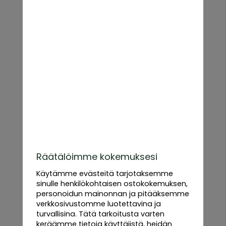
että avomaalla. Oikeilla siemenillä ja pienellä hoidolla
saat runsaan sadon maukkaita vihanneksia koko kesän
ajan.
Valitse sopiva lajike omaan viljelyyn
– Munakoiso – Lämmöstä pitävä vihannes, joka tuottaa
kiiltäviä ja maukkaita hedelmiä eri väreissä ja muodoissa.
Sopii erinomaisesti ratatouilleen, grillattavaksi ja
kasvisruokiin.
– Kesäkurpitsa & squash – Nopea- ja runsassatoinen.
Vihreitä, keltaisia ja raidallisia lajikkeita – sopii
paistettavaksi, uuniruokiin ja säilöntään.
– Talvikurpitsa & Butternut – Pitkään säilyviä lajikkeita,
joita voi käyttää keittoihin, gratiineihin ja piiraisiin talvella.
Luomusiemenet ja F1-hybridit
Räätälöimme kokemuksesi
Tarjoamme sekä luomulajikkeita että satoisia F1-
Käytämme evästeitä tarjotaksemme
hybridejä. Luomusiemenet ovat kemikaalivapaita, ja F1-
sinulle henkilökohtaisen ostokokemuksen,
hybridit tuottavat runsaan sadon ja vahvat kasvit.
personoidun mainonnan ja pitääksemme
verkkosivustomme luotettavina ja
Kasvata munakoisoa ja squashia – Vinkkejä hyvään
turvallisina. Tätä tarkoitusta varten
satoon
keräämme tietoja käyttäjistä, heidän
– Esikasvata sisällä aikaisin keväällä hyvän alun