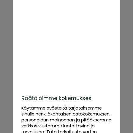
helppohoitoinen kesäkukka, joka koristaa kukkapenkkejä,
niittyjä ja luonnonmukaisia puutarhoja. Sen kauniit, syvän
siniset kukat houkuttelevat mehiläisiä, perhosia ja muita
pölyttäjiä, mikä tekee siitä erinomaisen kasvin luonnon
monimuotoisuudelle.
Miksi kasvattaa ruiskaunokkia
Helppo kasvattaa ja kestävä – Sopii aloittelijoille ja
luonnonmukaisiin puutarhoihin
Värikäs ja pitkäkukkainen – Kukkii koko kesän
Pölyttäjäystävällinen – Houkuttelee mehiläisiä ja perhosia
Täydellinen leikkokukaksi – Sopii sekä tuoreisiin että
kuivattuihin kimppuihin
Ruiskaunokki viihtyy parhaiten aurinkoisilla paikoilla hyvin
vettä läpäisevässä maassa ja sitä voidaan kasvattaa
sekä kukkapenkeissä että avomaalla.
Räätälöimme kokemuksesi
Käytämme evästeitä tarjotaksemme
Erilaisia ruiskaunokin lajikkeita
sinulle henkilökohtaisen ostokokemuksen,
Klassinen ruiskaunokki – Syvän siniset kukat, kesän
personoidun mainonnan ja pitääksemme
symboli
verkkosivustomme luotettavina ja
Moniväriset lajikkeet – Saatavana valkoisena,
turvallisina. Tätä tarkoitusta varten
vaaleanpunaisena, violettina ja punaisena