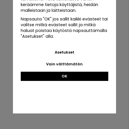
keräämme tietoja käyttäjistä, heidän
Luomusiemenet – Kasvatettu ilman kemiallisia torjunta-
malleistaan ​​ja laitteistaan.
aineita
Napsauta "OK" jos sallit kaikki evästeet tai
Ruiskaunokin kylväminen ja hoito – Helppoja vinkkejä
valitse mitkä evästeet sallit ja mitkä
Kylvä suoraan avomaalle aikaisin keväällä tai syksyllä
haluat poistaa käytöstä napsauttamalla
Sijoita aurinkoiseen paikkaan parhaan kukinnan
"Asetukset" alla.
varmistamiseksi
Kastele niukasti, sillä ruiskaunokki kestää kuivuutta
Itsekylväytyy helposti, joten saat kukkia vuodesta toiseen
Asetukset
Lue viljelyoppaamme saadaksesi lisää vinkkejä ja ohjeita
Kaikki
Vain välttämätön
tuotteet
Tilaa ruiskaunokin siemenet nopealla toimituksella
OK
Urban
Root
Grove
Black
Edulliset hinnat
Nopea toimitus
Kaikki mitä tarvitset viljelyyn
Urban