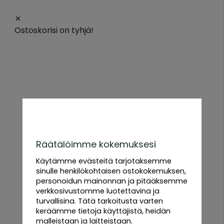
Ostoskorisi on tyhjä!
Etusivu
/
Prydnadsgräs
Kaikki
Prydnadsgräs
tuotteet
Urban
Root
Grove
Räätälöimme kokemuksesi
Black
Edulliset hinnat
Nopea toimitus
Käytämme evästeitä tarjotaksemme
Kaikki mitä tarvitset viljelyyn
sinulle henkilökohtaisen ostokokemuksen,
Urban
personoidun mainonnan ja pitääksemme
Root
verkkosivustomme luotettavina ja
Grove
turvallisina. Tätä tarkoitusta varten
White
keräämme tietoja käyttäjistä, heidän
malleistaan ​​ja laitteistaan.