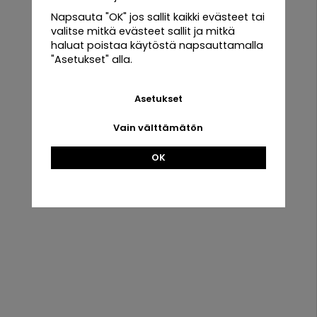
Napsauta "OK" jos sallit kaikki evästeet tai
Urban
valitse mitkä evästeet sallit ja mitkä
Root
haluat poistaa käytöstä napsauttamalla
Grove Oak
Ostokset
Tiedot
"Asetukset" alla.
Ehdot
Tietoa meistä
Siemenet
Asetukset
Yhteydenotto
Uutistiedote
&
Tarvikkeet
Suosikkini
Evästekäytäntö
Vain välttämätön
Sisäänkirjaus
Erikoistarjoukset
OK
Uutistiedote
Tietoa
Hanki parhaat tarjoukset ja uutiset!
meistä
Uutistiedote
Sähköpostiosoite
Evästekäytäntö
Erikoistarjoukset
Valitse
ALV